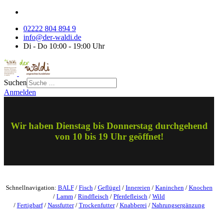
02222 804 894 9
info@der-waldi.de
Di - Do 10:00 - 19:00 Uhr
Suchen
Anmelden
Wir haben Dienstag bis Donnerstag durchgehend
von 10 bis 19 Uhr geöffnet!
Schnellnavigation:
BALF
/
Fisch
/
Geflügel
/
Innereien
/
Kaninchen
/
Knochen
/
Lamm
/
Rindfleisch
/
Pferdefleisch
/
Wild
/
Fertigbarf
/
Nassfutter
/
Trockenfutter
/
Knabberei
/
Nahrungsergänzung