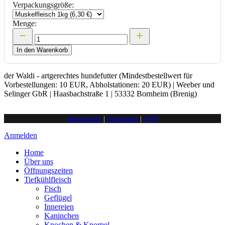
Verpackungsgröße:
Menge:
In den Warenkorb
der Waldi - artgerechtes hundefutter (Mindestbestellwert für
Vorbestellungen: 10 EUR, Abholstationen: 20 EUR) | Weeber und
Selinger GbR | Haasbachstraße 1 | 53332 Bornheim (Brenig)
Datenschutz
|
Impressum
|
AGB
Anmelden
Home
Über uns
Öffnungszeiten
Tiefkühlfleisch
Fisch
Geflügel
Innereien
Kaninchen
Knochen & Knorpel