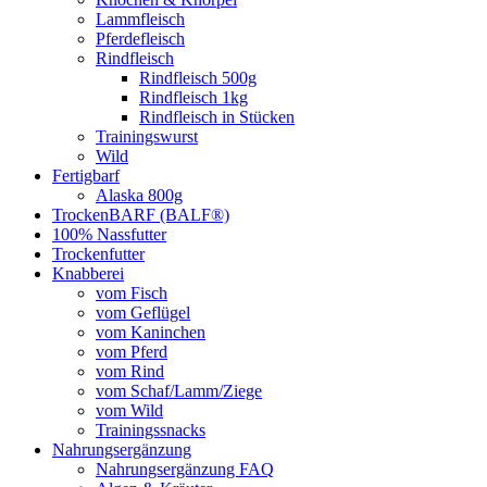
Lammfleisch
Pferdefleisch
Rindfleisch
Rindfleisch 500g
Rindfleisch 1kg
Rindfleisch in Stücken
Trainingswurst
Wild
Fertigbarf
Alaska 800g
TrockenBARF (BALF®)
100% Nassfutter
Trockenfutter
Knabberei
vom Fisch
vom Geflügel
vom Kaninchen
vom Pferd
vom Rind
vom Schaf/Lamm/Ziege
vom Wild
Trainingssnacks
Nahrungsergänzung
Nahrungsergänzung FAQ