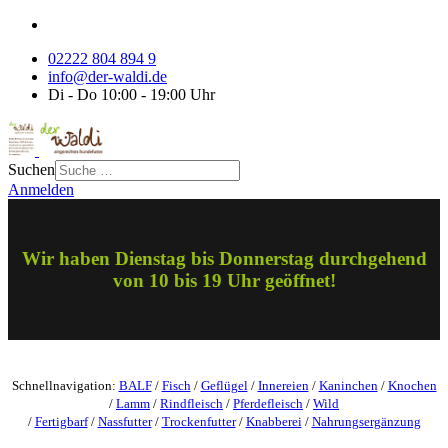
02222 804 894 9
info@der-waldi.de
Di - Do 10:00 - 19:00 Uhr
Suchen
Anmelden
Wir haben Dienstag bis Donnerstag durchgehend
von 10 bis 19 Uhr geöffnet!
Schnellnavigation:
BALF
/
Fisch
/
Geflügel
/
Innereien
/
Kaninchen
/
Knochen
/
Lamm
/
Rindfleisch
/
Pferdefleisch
/
Wild
/
Fertigbarf
/
Nassfutter
/
Trockenfutter
/
Knabberei
/
Nahrungsergänzung