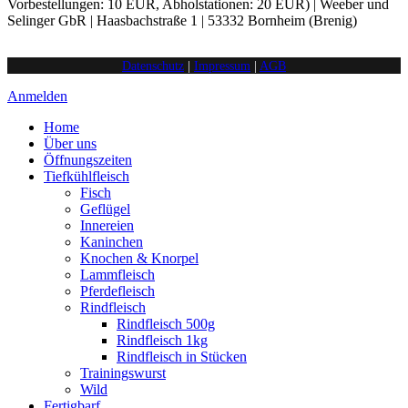
Vorbestellungen: 10 EUR, Abholstationen: 20 EUR) | Weeber und
Selinger GbR | Haasbachstraße 1 | 53332 Bornheim (Brenig)
Datenschutz
|
Impressum
|
AGB
Anmelden
Home
Über uns
Öffnungszeiten
Tiefkühlfleisch
Fisch
Geflügel
Innereien
Kaninchen
Knochen & Knorpel
Lammfleisch
Pferdefleisch
Rindfleisch
Rindfleisch 500g
Rindfleisch 1kg
Rindfleisch in Stücken
Trainingswurst
Wild
Fertigbarf