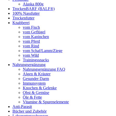
Alaska 800g
TrockenBARF (BALF®)
100% Nassfutter
Trockenfutter
Knabberei
vom Fisch
vom Geflügel
vom Kaninchen
vom Pferd
vom Rind
vom Schaf/Lamm/Ziege
vom Wild
Trainingssnacks
Nahrungsergänzung
Nahrungsergänzung FAQ
Algen & Kräuter
Gesunder Darm
Immunsystem
Knochen & Gelenke
Obst & Gemüse
Öle & Fette
Vitamine & Spurenelemente
Anti-Parasit
Bücher und Zubehör
Laboruntersuchungen