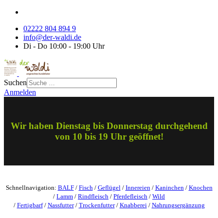
02222 804 894 9
info@der-waldi.de
Di - Do 10:00 - 19:00 Uhr
Suchen
Anmelden
Wir haben Dienstag bis Donnerstag durchgehend
von 10 bis 19 Uhr geöffnet!
Schnellnavigation:
BALF
/
Fisch
/
Geflügel
/
Innereien
/
Kaninchen
/
Knochen
/
Lamm
/
Rindfleisch
/
Pferdefleisch
/
Wild
/
Fertigbarf
/
Nassfutter
/
Trockenfutter
/
Knabberei
/
Nahrungsergänzung