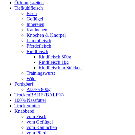
Öffnungszeiten
Tiefkühlfleisch
Fisch
Geflügel
Innereien
Kaninchen
Knochen & Knorpel
Lammfleisch
Pferdefleisch
Rindfleisch
Rindfleisch 500g
Rindfleisch 1kg
Rindfleisch in Stücken
Trainingswurst
Wild
Fertigbarf
Alaska 800g
TrockenBARF (BALF®)
100% Nassfutter
Trockenfutter
Knabberei
vom Fisch
vom Geflügel
vom Kaninchen
vom Pferd