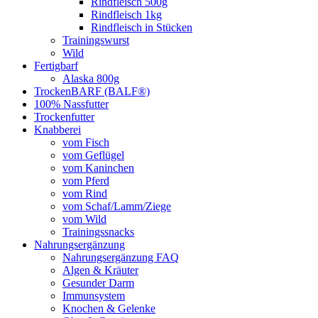
Rindfleisch 500g
Rindfleisch 1kg
Rindfleisch in Stücken
Trainingswurst
Wild
Fertigbarf
Alaska 800g
TrockenBARF (BALF®)
100% Nassfutter
Trockenfutter
Knabberei
vom Fisch
vom Geflügel
vom Kaninchen
vom Pferd
vom Rind
vom Schaf/Lamm/Ziege
vom Wild
Trainingssnacks
Nahrungsergänzung
Nahrungsergänzung FAQ
Algen & Kräuter
Gesunder Darm
Immunsystem
Knochen & Gelenke