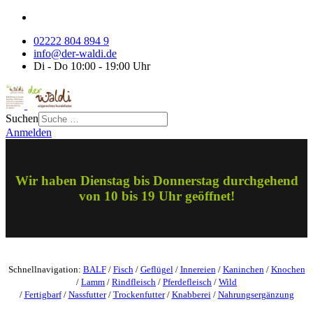
02222 804 894 9
info@der-waldi.de
Di - Do 10:00 - 19:00 Uhr
Suchen
Anmelden
Wir haben Dienstag bis Donnerstag durchgehend
von 10 bis 19 Uhr geöffnet!
Schnellnavigation:
BALF
/
Fisch
/
Geflügel
/
Innereien
/
Kaninchen
/
Knochen
/
Lamm
/
Rindfleisch
/
Pferdefleisch
/
Wild
/
Fertigbarf
/
Nassfutter
/
Trockenfutter
/
Knabberei
/
Nahrungsergänzung