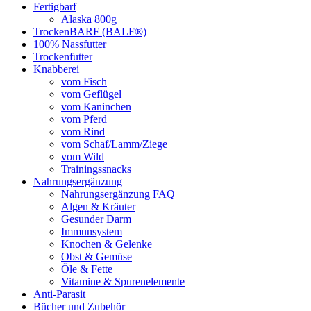
Fertigbarf
Alaska 800g
TrockenBARF (BALF®)
100% Nassfutter
Trockenfutter
Knabberei
vom Fisch
vom Geflügel
vom Kaninchen
vom Pferd
vom Rind
vom Schaf/Lamm/Ziege
vom Wild
Trainingssnacks
Nahrungsergänzung
Nahrungsergänzung FAQ
Algen & Kräuter
Gesunder Darm
Immunsystem
Knochen & Gelenke
Obst & Gemüse
Öle & Fette
Vitamine & Spurenelemente
Anti-Parasit
Bücher und Zubehör