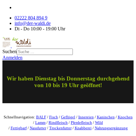
02222 804 894 9
info@der-waldi.de
Di - Do 10:00 - 19:00 Uhr
Suchen
Anmelden
Wir haben Dienstag bis Donnerstag durchgehend
von 10 bis 19 Uhr geöffnet!
Schnellnavigation:
BALF
/
Fisch
/
Geflügel
/
Innereien
/
Kaninchen
/
Knochen
/
Lamm
/
Rindfleisch
/
Pferdefleisch
/
Wild
/
Fertigbarf
/
Nassfutter
/
Trockenfutter
/
Knabberei
/
Nahrungsergänzung