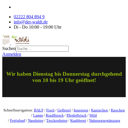
02222 804 894 9
info@der-waldi.de
Di - Do 10:00 - 19:00 Uhr
Suchen
Anmelden
Wir haben Dienstag bis Donnerstag durchgehend
von 10 bis 19 Uhr geöffnet!
Schnellnavigation:
BALF
/
Fisch
/
Geflügel
/
Innereien
/
Kaninchen
/
Knochen
/
Lamm
/
Rindfleisch
/
Pferdefleisch
/
Wild
/
Fertigbarf
/
Nassfutter
/
Trockenfutter
/
Knabberei
/
Nahrungsergänzung