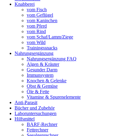
Knabberei
vom Fisch
vom Geflügel
vom Kaninchen
vom Pferd
vom Rind
vom Schaf/Lamm/Ziege
vom Wild
Trainingssnacks
Nahrungsergänzung
Nahrungsergänzung FAQ
Algen & Kräuter
Gesunder Darm
Immunsystem
Knochen & Gelenke
Obst & Gemüse
Öle & Fette
Vitamine & Spurenelemente
Anti-Parasit
Bücher und Zubehör
Laboruntersuchungen
Hilfsmittel
BARF-Rechner
Fettrechner
Seealgenrechner