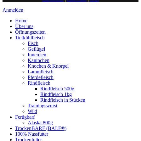
Anmelden
Home
Über uns
Öffnungszeiten
Tiefkühlfleisch
Fisch
Geflügel
Innereien
Kaninchen
Knochen & Knorpel
Lammfleisch
Pferdefleisch
Rindfleisch
Rindfleisch 500g
Rindfleisch 1kg
Rindfleisch in Stücken
Trainingswurst
Wild
Fertigbarf
Alaska 800g
TrockenBARF (BALF®)
100% Nassfutter
Trockenfutter